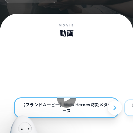
MOVIE
動画
【ブランドムービー】Meta Heroes防災メタバ
【
ース