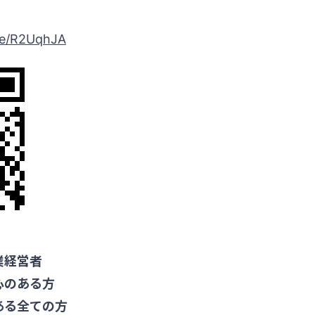
.ee/R2UqhJA
業経営者
心のある方
ある全ての方