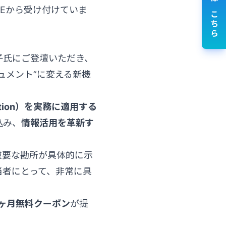
講演依頼はこちら
NEから受け付けていま
子氏にご登壇いただき、
ュメント”に変える新機
eration）を実務に適用する
込み、
情報活用を革新す
重要な勘所が具体的に示
当者にとって、非常に具
1ヶ月無料クーポン
が提