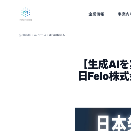
企業情報
事業内
ABOUT
BUSINE
HOME
ニュース
3FcnKRlA
【生成AIを
日Felo