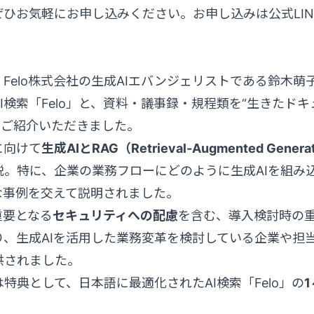
ひお気軽にお申し込みください。お申し込みは公式LI
Felo株式会社の生成AIエバンジェリストである鈴木萌
I検索「Felo」と、資料・議事録・規程類を“生きたドキ
いてご紹介いただきました。
に向けて
生成AIとRAG（Retrieval-Augmented Gen
説。特に、企業の業務フローにどのように生成AIを組み
な事例を交えて説明されました。
重要となる
セキュリティへの配慮
を含む、導入検討時の
り、生成AIを活用した業務変革を検討している企業や担
供されました。
特典として、日本語に最適化されたAI検索「Felo」の