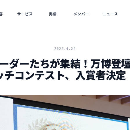
容
サービス
実績
メンバー
ニュース
SS
SERVICE
WORKS
MEMBERS
NEWS
2025.4.24
ーダーたちが集結！万博登
ッチコンテスト、入賞者決定