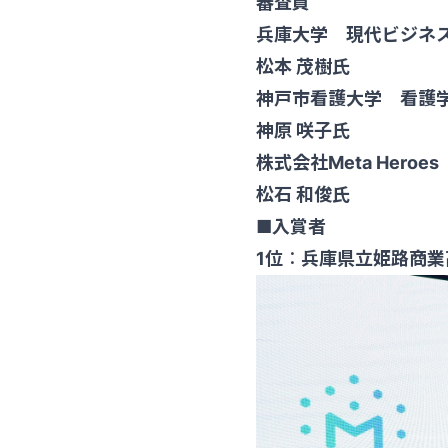
審査員
兵庫大学 現代ビジネ
松本 茂樹氏
神戸市看護大学 看護
神原 咲子氏
株式会社Meta Hero
松石 和俊氏
■入賞者
1位
：
兵庫県立姫路商業