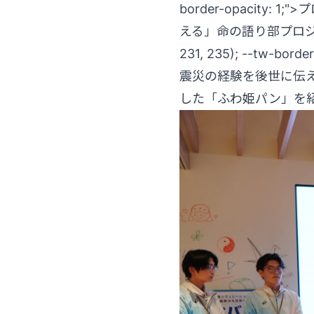
border-opacit
える」命の語り部プロジェクト～」<b
231, 235); --tw-border
震災の経験を後世に伝
した「ふわ姫パン」を