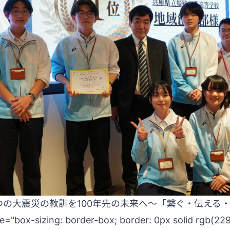
の大震災の教訓を100年先の未来へ～「繋ぐ・伝える
x-sizing: border-box; border: 0px solid rgb(229, 