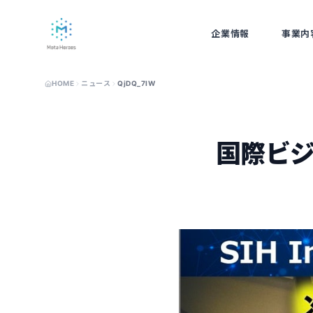
企業情報
事業内
ABOUT
BUSINE
HOME
ニュース
QjDQ_7IW
国際ビジ