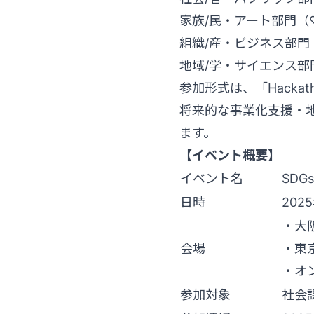
家族/民・アート部門
組織/産・ビジネス部門
地域/学・サイエンス
参加形式は、「Hacka
将来的な事業化支援・
ます。
【イベント概要】
イベント名
SDG
日時
202
・大阪
会場
・東
・オ
参加対象
社会